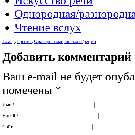
Искусство речи
Однородная/разнородна
Чтение вслух
Гомер
,
Греция
,
Ораторы гомеровской Греции
Добавить комментарий
Ваш e-mail не будет опуб
помечены
*
Имя
*
E-mail
*
Сайт