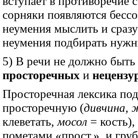
вступает в противоречие 
сорняки появляются бессоз
неумения мыслить и сразу 
неумения подбирать нужн
5) В речи не должно быть
просторечных
и
нецензу
Просторечная лексика под
просторечную (
дивчина,
клеветать,
мосол
= кость),
пометами «прост.», и гру