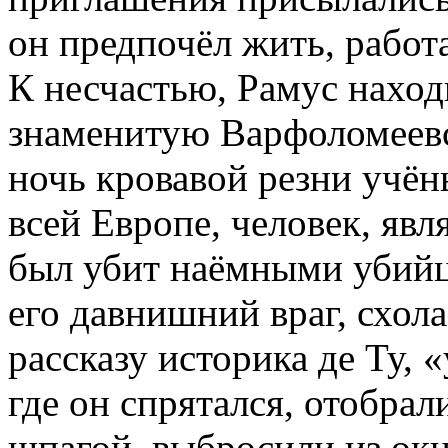
он предпочёл жить, работа
К несчастью, Рамус наход
знаменитую Варфоломеевс
ночь кровавой резни учён
всей Европе, человек, яв
был убит наёмными убийц
его давнишний враг, схол
рассказу историка де Ту, 
где он спрятался, отобрал
шпагой, выбросили из окн