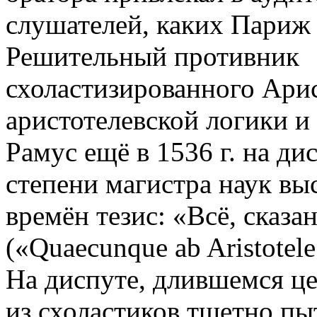
слушателей, каких Париж 
Решительный противник
схоластизированного Арис
аристотелевской логики и
Рамус ещё в 1536 г. на ди
степени магистра наук вы
времён тезис: «Всё, сказ
(«Quaecunque ab Aristotele 
На диспуте, длившемся ц
из схоластиков тщетно пы