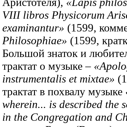
Аристотеля),
«Lapis philo
VIII libros Physicorum Aris
examinantur»
(1599, комм
Philosophiae»
(1599, крат
Большой знаток и любител
трактат о музыке –
«Apolo
instrumentalis et mixtae»
(1
трактат в похвалу музыке
wherein... is described the 
in the Congregation and C