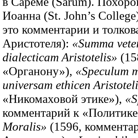
в Сареме (Sarum). Похоро
Иоанна (St. John’s Colleg
это комментарии и толков
Аристотеля):
«Summa veter
dialecticam Aristotelis»
(15
«Органону»),
«Speculum m
universam ethicen Aristotel
«Никомаховой этике»),
«S
комментарий к «Политике
Moralis»
(1596, комментар