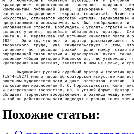
М. В. Ломоносов в  «Кратком  руководстве  к  риторике  
красноречия»  первостепенное   значение   придавал   им
компонентам  публичной  речи.  Красноречие,   по   опре
означает  сладкоречие»  («красно  говорить»).  Этим  он
искусства», отличается чистотой «штиля», великолепием и
представляющего описываемое, как  бы  изображающее  и  
человеческие страсти. Возбуждать и утолять страсти – та
великого ученого, первейшая  обязанность  оратора.  Схо
книга А. Ф. Мерзлякова «Об истинных качествах поэта и о
1824 г. Одно то, что поэт и  оратор  рассматриваются  к
творческого  труда,  уже  свидетельствует  о  том,  что
сочинения  не  проводил  резкой  грани  между  стихотво
определенной связи поэзии и  красноречия  писал  также 
рецензии «Общая риторика Кошанского», где утверждал, чт
красноречие как элемент, является в нем не целью, а сре
      Выдающийся русский судебный оратор и теоретик кра
(1844–1927) много писал об ораторском искусстве как ист
лишенном художественности и даже  элементов  поэзии.  В
толкованием красноречия П. С. Пороховщиковым, Кони  пис
и литературное творчество, но, в устной форме. Оратор т
обладает творческим воображением, и разница между ними 
и той же действительности подходят с разных точек зрени
Похожие статьи: