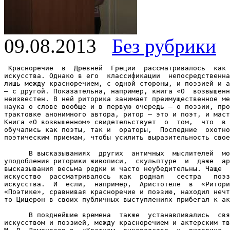
09.08.2013
Без рубрики
 Красноречие  в  Древней  Греции  рассматривалось  как 
искусства. Однако в его  классификации  непосредственна
лишь между красноречием, с одной стороны, и поэзией и а
– с другой. Показательна, например, книга «О  возвышенн
неизвестен. В ней риторика занимает преимущественное ме
наука о слове вообще и в первую очередь – о поэзии, про
трактовке анонимного автора, ритор – это и поэт, и маст
Книга «О возвышенном» свидетельствует  о  том,  что  в 
обучались как поэты, так и  ораторы,  Последние  охотно
поэтическим приемам, чтобы усилить выразительность свое
      В высказываниях  других  античных  мыслителей  мо
уподобления риторики живописи,  скульптуре  и  даже  ар
высказывания весьма редки и часто неубедительны. Чаще  
искусство  рассматривалось  как  родная   сестра   поэз
искусства.  И  если,  например,  Аристотеле  в  «Ритори
«Поэтике», сравнивая красноречие и поэзию, находил нечт
то Цицерон в своих публичных выступлениях прибегал к ак
      В позднейшие времена  также  устанавливались  свя
искусством и поэзией, между красноречием и актерским тв