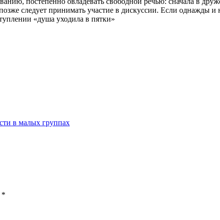
аванию, постепенно овладевать свободной речью:
сначала в друже
озже следует принимать участие в дискуссии. Если однажды и не
туплении «душа уходила в пятки»
ти в малых группах
ы
*