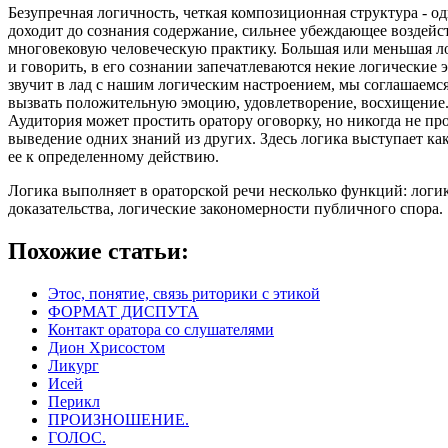
Безупречная логичность, четкая композиционная структура - од
доходит до сознания содержание, сильнее убеждающее воздейст
многовековую человеческую практику. Большая или меньшая ло
и говорить, в его сознании запечатлеваются некие логические
звучит в лад с нашим логическим настроением, мы соглашаемся 
вызвать положительную эмоцию, удовлетворение, восхищение. 
Аудитория может простить оратору оговорку, но никогда не пр
выведение одних знаний из других. Здесь логика выступает ка
ее к определенному действию.
Логика выполняет в ораторской речи несколько функций: логи
доказательства, логические закономерности публичного спора.
Похожие статьи:
Этос, понятие, связь риторики с этикой
ФОРМАТ ДИСПУТА
Контакт оратора со слушателями
Дион Хрисостом
Ликург
Исей
Перикл
ПРОИЗНОШЕНИЕ.
ГОЛОС.