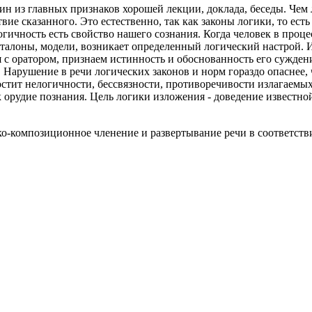
ин из главных признаков хорошей лекции, доклада, беседы. Чем 
вие сказанного. Это естественно, так как законы логики, то ес
гичность есть свойство нашего сознания. Когда человек в проц
 эталоны, модели, возникает определенный логический настрой.
И
с оратором, признаем истинность и обоснованность его суждений
Нарушение в речи логических законов и норм гораздо опаснее,
остит нелогичности, бессвязности, противоречивости излагаемых
к орудие познания. Цель логики изложения - доведение известн
ко-композиционное членение и развертывание речи в соответств