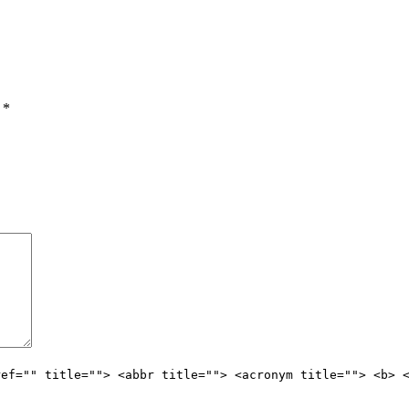
ы
*
ref="" title=""> <abbr title=""> <acronym title=""> <b> 