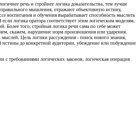
логичнее речь и стройнее логика доказательства, тем лучше
ть правильного мышления, отражают объективную истину,
ессе воспитания и обучения вырабатывает способность мыслить
 если логика оратора соответствует этим логическим моделям,
. Более того, стройная логика речи сама по себе может
 чем, скажем, нарушение норм произношения или ударения.
 мыслей. Цель логики рассуждения - поиск нового знания,
ой истины до конкретной аудитории, убеждение или побуждение
ии с требованиями логических законов, логическая операция