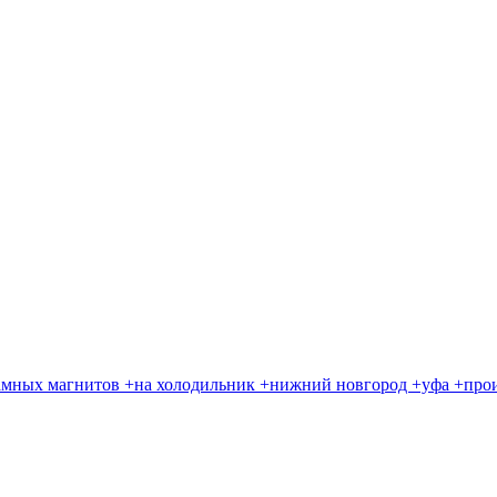
кламных магнитов +на холодильник +нижний новгород +уфа +про